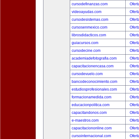
cursodefinanzas.com
Ofert
videoayudas.com
Ofert
cursodesistemas.com
Ofert
cursosenmexico.com
Ofert
librosdidacticos.com
Ofert
guiacursos.com
Ofert
cursodecine.com
Ofert
academiadefotografia.com
Ofert
capacitacionencasa.com
Ofert
cursodevuelo.com
Ofert
bancodeconocimiento.com
Ofert
estudiosprofesionales.com
Ofert
formacionamedida.com
Ofert
educacionpolitica.com
Ofert
capacitandonos.com
Ofert
e-maestros.com
Ofert
capacitaciononline.com
Ofert
cursointernacional.com
Ofert