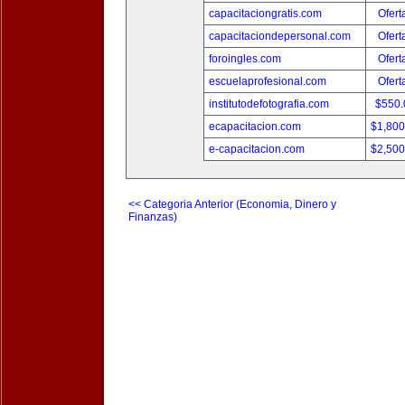
capacitaciongratis.com
Ofert
capacitaciondepersonal.com
Ofert
foroingles.com
Ofert
escuelaprofesional.com
Ofert
institutodefotografia.com
$550
ecapacitacion.com
$1,80
e-capacitacion.com
$2,50
<< Categoria Anterior (Economia, Dinero y
Finanzas)