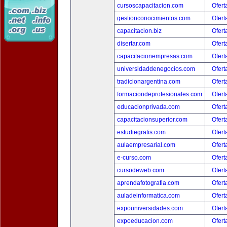
cursoscapacitacion.com
Ofert
gestionconocimientos.com
Ofert
capacitacion.biz
Ofert
disertar.com
Ofert
capacitacionempresas.com
Ofert
universidaddenegocios.com
Ofert
tradicionargentina.com
Ofert
formaciondeprofesionales.com
Ofert
educacionprivada.com
Ofert
capacitacionsuperior.com
Ofert
estudiegratis.com
Ofert
aulaempresarial.com
Ofert
e-curso.com
Ofert
cursodeweb.com
Ofert
aprendafotografia.com
Ofert
auladeinformatica.com
Ofert
expouniversidades.com
Ofert
expoeducacion.com
Ofert