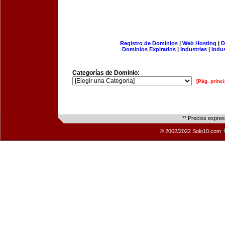
Registro de Dominios
|
Web Hosting
|
D
Dominios Expirados
|
Industrias
|
Indu
Categorías de Dominio:
[Pág. princi
** Precios expre
© 2002/2022 Solo10.com