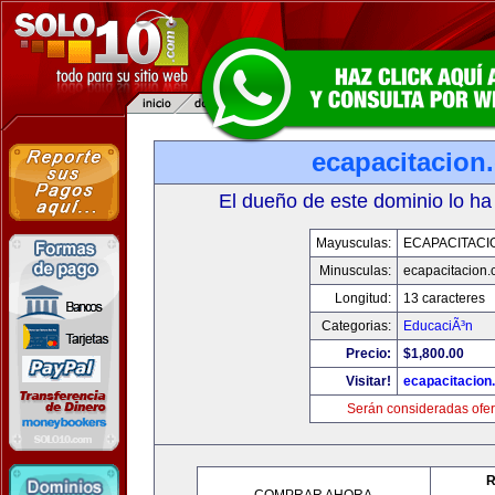
ecapacitacion
El dueño de este dominio lo ha
Mayusculas:
ECAPACITACI
Minusculas:
ecapacitacion
Longitud:
13 caracteres
Categorias:
EducaciÃ³n
Precio:
$1,800.00
Visitar!
ecapacitacion
Serán consideradas ofer
R