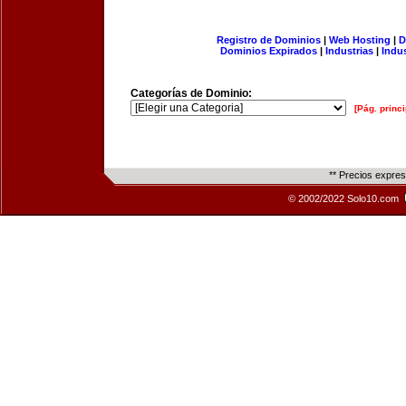
Registro de Dominios
|
Web Hosting
|
D
Dominios Expirados
|
Industrias
|
Indu
Categorías de Dominio:
[Pág. princi
** Precios expre
© 2002/2022 Solo10.com