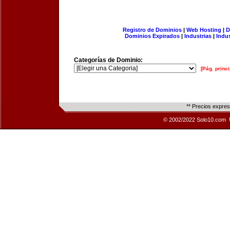
Registro de Dominios
|
Web Hosting
|
D
Dominios Expirados
|
Industrias
|
Indu
Categorías de Dominio:
[Pág. princi
** Precios expre
© 2002/2022 Solo10.com