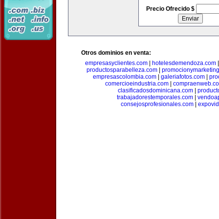
Precio Ofrecido $
Otros dominios en venta:
empresasyclientes.com
|
hotelesdemendoza.com
productosparabelleza.com
|
promocionymarketin
empresascolombia.com
|
galeriafotos.com
|
pro
comercioeindustria.com
|
compraenweb.c
clasificadosdominicana.com
|
product
trabajadorestemporales.com
|
vendoa
consejosprofesionales.com
|
expovi