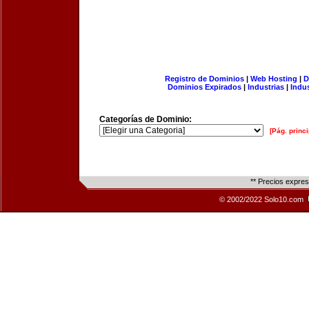
Registro de Dominios
|
Web Hosting
|
D
Dominios Expirados
|
Industrias
|
Indu
Categorías de Dominio:
[Pág. princi
** Precios expre
© 2002/2022 Solo10.com