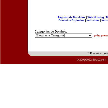
Registro de Dominios
|
Web Hosting
|
D
Dominios Expirados
|
Industrias
|
Indu
Categorías de Dominio:
[Pág. princi
** Precios expre
© 2002/2022 Solo10.com