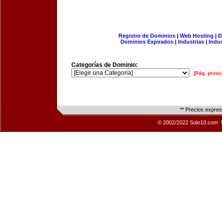
Registro de Dominios
|
Web Hosting
|
D
Dominios Expirados
|
Industrias
|
Indu
Categorías de Dominio:
[Pág. princi
** Precios expre
© 2002/2022 Solo10.com