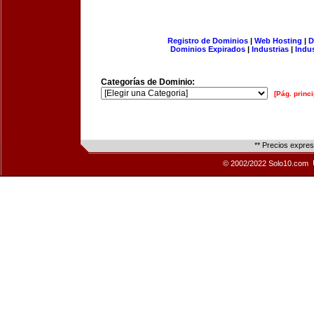
Registro de Dominios
|
Web Hosting
|
D
Dominios Expirados
|
Industrias
|
Indu
Categorías de Dominio:
[Pág. princi
** Precios expre
© 2002/2022 Solo10.com