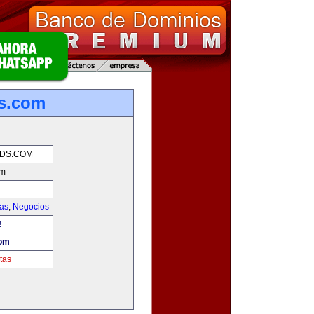
ds.com
NDS.COM
om
ias
,
Negocios
!
com
tas