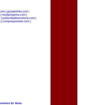
.com
|
guiadelinks.com
|
|
modamujeres.com
|
m
|
publicidadbarcelona.com
|
m
|
comprasporweb.com
|
ominios En Venta