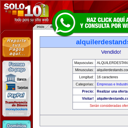
alquilerdestan
Vendido!
Mayusculas:
ALQUILERDESTA
Minusculas:
alquilerdestands.c
Longitud:
16 caracteres
Categorias:
Empresas e Industr
Precio:
Realizar una oferta
Visitar!
alquilerdestands.
Serán consideradas ofer