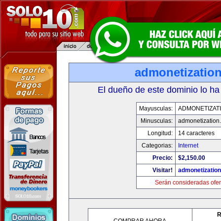
admonetizatio
El dueño de este dominio lo ha
Mayusculas:
ADMONETIZAT
Minusculas:
admonetization
Longitud:
14 caracteres
Categorias:
Internet
Precio:
$2,150.00
Visitar!
admonetizatio
Serán consideradas ofer
R