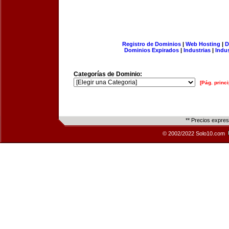
Registro de Dominios
|
Web Hosting
|
D
Dominios Expirados
|
Industrias
|
Indu
Categorías de Dominio:
[Pág. princi
** Precios expre
© 2002/2022 Solo10.com