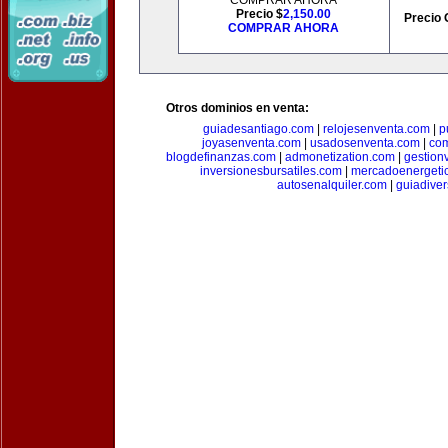
COMPRAR AHORA
Precio $
2,150.00
Precio 
COMPRAR AHORA
Otros dominios en venta:
guiadesantiago.com
|
relojesenventa.com
|
p
joyasenventa.com
|
usadosenventa.com
|
co
blogdefinanzas.com
|
admonetization.com
|
gestion
inversionesbursatiles.com
|
mercadoenergeti
autosenalquiler.com
|
guiadive