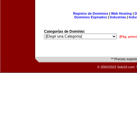
Registro de Dominios
|
Web Hosting
|
D
Dominios Expirados
|
Industrias
|
Indu
Categorías de Dominio:
[Pág. princi
** Precios expre
© 2002/2022 Solo10.com