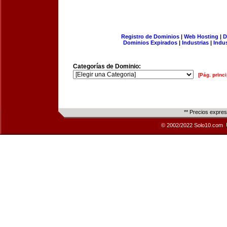
Registro de Dominios
|
Web Hosting
|
D
Dominios Expirados
|
Industrias
|
Indu
Categorías de Dominio:
[Pág. princi
** Precios expre
© 2002/2022 Solo10.com