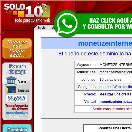
monetizeintern
El dueño de este dominio lo ha
Mayusculas:
MONETIZEINTERN
Minusculas:
monetizeinternet.c
Longitud:
16 caracteres
Categorias:
Internet
,
Web Hostin
Precio:
Realizar una oferta
Visitar!
monetizeinternet.
Serán consideradas ofer
Realizar una Oferta